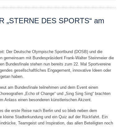
R „STERNE DES SPORTS“ am
eit: Der Deutsche Olympische Sportbund (DOSB) und die
en gemeinsam mit Bundespräsident Frank-Walter Steinmeier die
ßen Bundesfinale stehen nun bereits zum 22. Mal Sportvereine
ragendes gesellschaftliches Engagement, innovative Ideen oder
rgetan haben.
erneut am Bundesfinale teilnehmen und dem Event einen
Choreografien „Echo of Change“ und „Sing Sing Sing“ brachten
m Anlass einen besonderen künstlerischen Akzent.
es die erste Reise nach Berlin und so blieb neben dem
e kleine Stadterkundung und ein Quiz auf der Rückfahrt. Ein
indrücke, Teamgeist und Inspiration, das allen Beteiligten noch