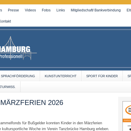
s
Presse
Videos
Fotos
Links
Mitgliedschaft/ Bankverbindung
El
Kontakt
SPRACHFÖRDERUNG
KUNSTUNTERRICHT
SPORT FÜR KINDER
S
ATURWISS.
MÄRZFERIEN 2026
ammelfonds für Bußgelder konnten Kinder in den Märzferien
e kultursportliche Woche im Verein Tanzbrücke Hamburg erleben.