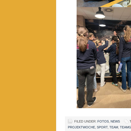
FILED UNDER:
FOTOS
,
NEWS
PROJEKTWOCHE
,
SPORT
,
TEAM
,
TEAMG