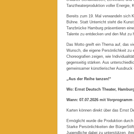
Tanztheaterproduktion voller Energie, K
Bereits zum 19. Mal verwandeln sich 
Bühne. Statt Unterricht steht die Kuns
Tanzbrücke Hamburg präsentieren eine
Talente zu entdecken und den Mut zu h
Das Motto greift ein Thema auf, das vi
Wunsch, die eigene Persönlichkeit zu e
Choreografien zeigen, wie Individuali
gegenseitig stärken. Aus unterschiedl
gemeinsamer künstlerischer Ausdruck – 
„Aus der Reihe tanzen!“
Wo: Ernst Deutsch Theater, Hambur
Wann: 07.07.2026 mit Vorprogramm 
Karten können direkt über das Ernst De
Ermöglicht wurde die Produktion durc
Starke Persönlichkeiten der BürgerStif
Jugendliche dabei zu unterstützen, ihr