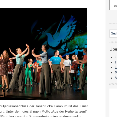
Übe
G
E
P
A
chuljahresabschluss der Tanzbrücke Hamburg ist das Ernst
ft. Unter dem diesjährigen Motto „Aus der Reihe tanzen!“
 Gäste kurz vor den Sommerferien eine eindrucksvolle