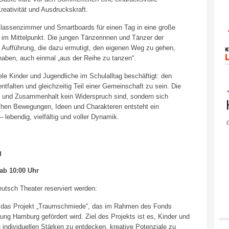
reativität und Ausdruckskraft.
Klassenzimmer und Smartboards für einen Tag in eine große
t im Mittelpunkt. Die jungen Tänzerinnen und Tänzer der
 Aufführung, die dazu ermutigt, den eigenen Weg zu gehen,
aben, auch einmal „aus der Reihe zu tanzen“.
ele Kinder und Jugendliche im Schulalltag beschäftigt: den
ntfalten und gleichzeitig Teil einer Gemeinschaft zu sein. Die
tät und Zusammenhalt kein Widerspruch sind, sondern sich
ichen Bewegungen, Ideen und Charakteren entsteht ein
lebendig, vielfältig und voller Dynamik.
G
g
ab 10:00 Uhr
utsch Theater reserviert werden:
h das Projekt „Traumschmiede“, das im Rahmen des Fonds
tung Hamburg gefördert wird. Ziel des Projekts ist es, Kinder und
e individuellen Stärken zu entdecken, kreative Potenziale zu