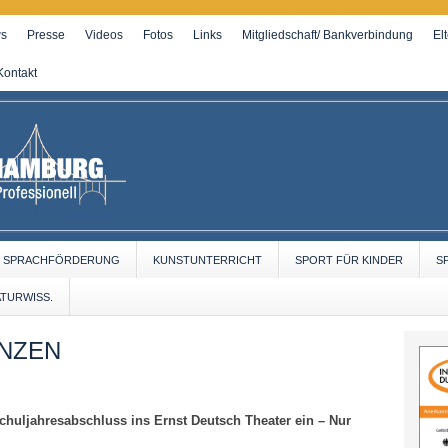
s
Presse
Videos
Fotos
Links
Mitgliedschaft/ Bankverbindung
El
Kontakt
SPRACHFÖRDERUNG
KUNSTUNTERRICHT
SPORT FÜR KINDER
S
ATURWISS.
ANZEN
huljahresabschluss ins Ernst Deutsch Theater ein – Nur