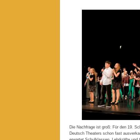
Die Nachfrage ist groß: Für den 19. S
Deutsch Theaters schon fast ausverkau
erwartet Schulklassen, Lehrkräfte und