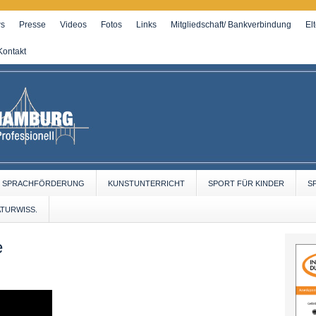
s
Presse
Videos
Fotos
Links
Mitgliedschaft/ Bankverbindung
El
Kontakt
SPRACHFÖRDERUNG
KUNSTUNTERRICHT
SPORT FÜR KINDER
S
ATURWISS.
e