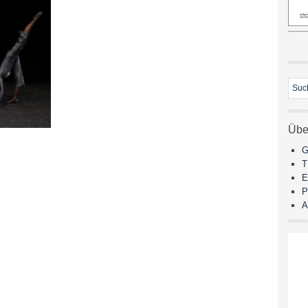
Übe
G
E
P
A