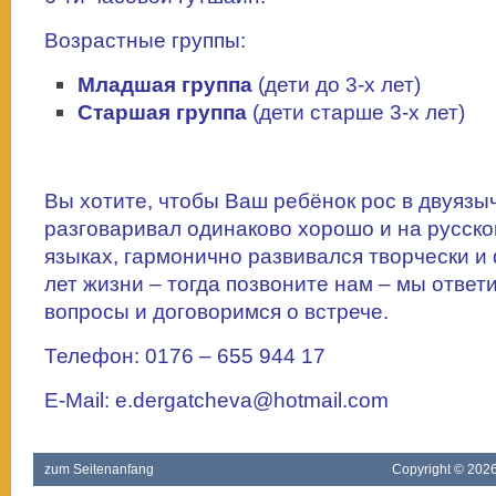
Возрастные группы:
Младшая группа
(дети до 3-х лет)
Старшая группа
(дети старше 3-х лет)
Вы хотите, чтобы Ваш ребёнок рос в двуязы
разговаривал одинаково хорошо и на русско
языках, гармонично развивался творчески и
лет жизни – тогда позвоните нам – мы ответ
вопросы и договоримся о встрече.
Телефон: 0176 – 655 944 17
E-Mail: e.dergatcheva@hotmail.com
zum Seitenanfang
Copyright ©