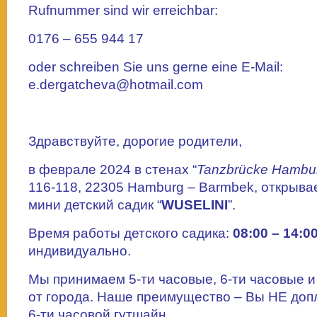
Rufnummer sind wir erreichbar:
0176 – 655 944 17
oder schreiben Sie uns gerne eine E-Mail:
e.dergatcheva@hotmail.com
Здравствуйте, дорогие родители,
в феврале 2024 в стенах “
Tanzbrücke Hambu
116-118, 22305 Hamburg – Barmbek, открыва
мини детский садик “
WUSELINI
”.
Время работы детского садика:
08:00 – 14:0
индивидуально.
Мы принимаем 5-ти часовые, 6-ти часовые 
от города. Наше преимущество – Вы НЕ допл
6-ти часовой гутшайн.