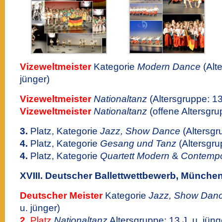
Vizeweltmeister
Kategorie
Modern Dance
(Alte
jünger)
Vizeweltmeister
Nationaltanz
(Altersgruppe: 13
Vizeweltmeister
Nationaltanz
(offene Altersgru
3.
Platz, Kategorie
Jazz, Show Dance
(Altersgru
4.
Platz, Kategorie
Gesang und Tanz
(Altersgrup
4.
Platz, Kategorie
Quartett Modern
&
Contempo
XVIII. Deutscher Ballettwettbewerb, Münche
Deutscher Meister
Kategorie
Jazz, Show Dan
u. jünger)
2.
Platz
Nationaltanz
Altersgruppe: 13 J. u. jüng