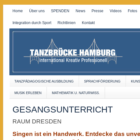
Home
Über uns
SPENDEN
News
Presse
Videos
Fotos
Integration durch Sport
Richtlinien
Kontakt
TANZPÄDAGOGISCHE AUSBILDUNG
SPRACHFÖRDERUNG
KUN
MUSIK ERLEBEN
MATHEMATIK U. NATURWISS.
GESANGSUNTERRICHT
RAUM DRESDEN
Singen ist ein Handwerk. Entdecke das unve