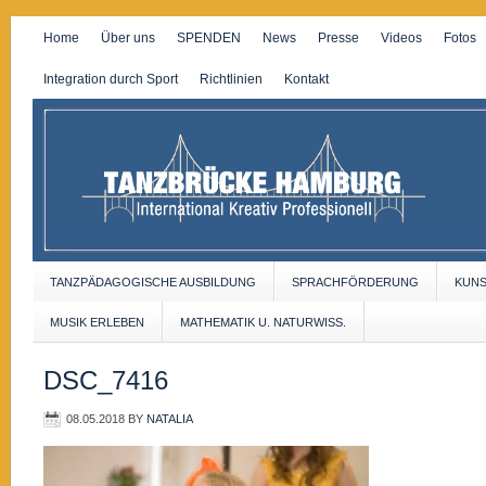
Home
Über uns
SPENDEN
News
Presse
Videos
Fotos
Integration durch Sport
Richtlinien
Kontakt
TANZPÄDAGOGISCHE AUSBILDUNG
SPRACHFÖRDERUNG
KUN
MUSIK ERLEBEN
MATHEMATIK U. NATURWISS.
DSC_7416
08.05.2018
BY
NATALIA