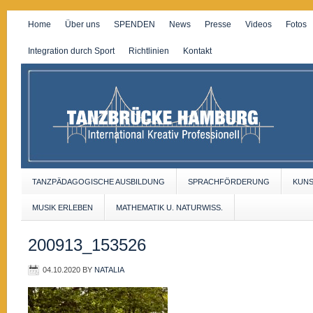
Home
Über uns
SPENDEN
News
Presse
Videos
Fotos
Integration durch Sport
Richtlinien
Kontakt
TANZPÄDAGOGISCHE AUSBILDUNG
SPRACHFÖRDERUNG
KUN
MUSIK ERLEBEN
MATHEMATIK U. NATURWISS.
200913_153526
04.10.2020
BY
NATALIA