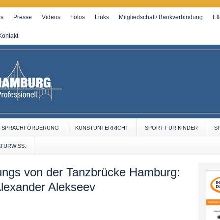
s
Presse
Videos
Fotos
Links
Mitgliedschaft/ Bankverbindung
El
Kontakt
SPRACHFÖRDERUNG
KUNSTUNTERRICHT
SPORT FÜR KINDER
S
ATURWISS.
ungs von der Tanzbrücke Hamburg:
Alexander Alekseev