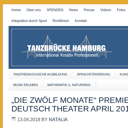
Home
Über uns
SPENDEN
News
Presse
Videos
Fotos
Integration durch Sport
Richtlinien
Kontakt
TANZPÄDAGOGISCHE AUSBILDUNG
SPRACHFÖRDERUNG
KUN
MUSIK ERLEBEN
MATHEMATIK U. NATURWISS.
„DIE ZWÖLF MONATE“ PREMI
DEUTSCH THEATER APRIL 20
13.04.2018
BY
NATALIA