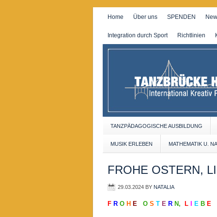
Home
Über uns
SPENDEN
New
Integration durch Sport
Richtlinien
TANZPÄDAGOGISCHE AUSBILDUNG
MUSIK ERLEBEN
MATHEMATIK U. N
FROHE OSTERN, LI
29.03.2024
BY
NATALIA
F
R
O
H
E
O
S
T
E
R
N,
L
I
E
B
E