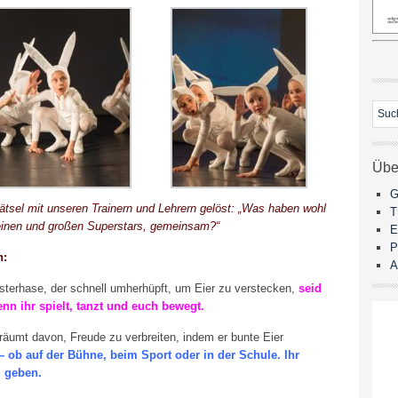
Übe
G
tsel mit unseren Trainern und Lehrern gelöst: „Was haben wohl
kleinen und großen Superstars, gemeinsam?“
E
P
n:
A
terhase, der schnell umherhüpft, um Eier zu verstecken,
seid
nn ihr spielt, tanzt und euch bewegt.
räumt davon, Freude zu verbreiten, indem er bunte Eier
– ob auf der Bühne, beim Sport oder in der Schule. Ihr
u geben.