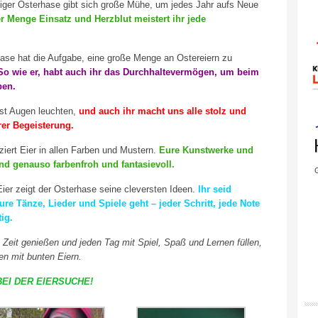
ßiger Osterhase gibt sich große Mühe, um jedes Jahr aufs Neue
er Menge Einsatz und Herzblut meistert ihr jede
ase hat die Aufgabe, eine große Menge an Ostereiern zu
So wie er, habt auch ihr das Durchhaltevermögen, um beim
ben.
st Augen leuchten,
und auch ihr macht uns alle stolz und
er Begeisterung.
iert Eier in allen Farben und Mustern.
Eure Kunstwerke und
ind genauso farbenfroh und fantasievoll.
G
er zeigt der Osterhase seine cleversten Ideen.
Ihr seid
re Tänze, Lieder und Spiele geht – jeder Schritt, jede Note
ig.
eit genießen und jeden Tag mit Spiel, Spaß und Lernen füllen,
n mit bunten Eiern.
EI DER EIERSUCHE!