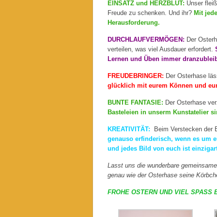
EINSATZ und HERZBLUT:
Unser flei
Freude zu schenken. Und ihr?
Mit jed
Herausforderung.
DURCHLAUFVERMÖGEN:
Der Osterh
verteilen, was viel Ausdauer erfordert.
Lernen und Üben immer dranzublei
FREUDEBRINGER:
Der Osterhase läs
glücklich mit eurem Können und eur
BUNTE FANTASIE:
Der Osterhase verz
Basteleien in unserm Kunstatelier s
KREATIVITÄT:
Beim Verstecken der Ei
genauso erfinderisch, wenn es um eu
und jedes Bild von euch ist einzigart
Lasst uns die wunderbare gemeinsame Z
genau wie der Osterhase seine Körbche
FROHE OSTERN UND VIEL SPASS B