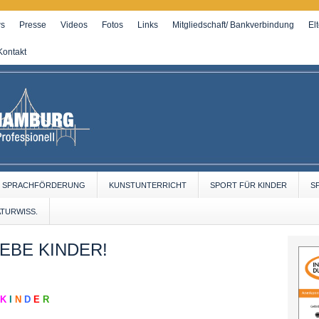
s
Presse
Videos
Fotos
Links
Mitgliedschaft/ Bankverbindung
El
Kontakt
SPRACHFÖRDERUNG
KUNSTUNTERRICHT
SPORT FÜR KINDER
S
ATURWISS.
EBE KINDER!
K
I
N
D
E
R