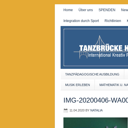
Home
Über uns
SPENDEN
New
Integration durch Sport
Richtlinien
TANZPÄDAGOGISCHE AUSBILDUNG
MUSIK ERLEBEN
MATHEMATIK U. N
IMG-20200406-WA0
11.04.2020
BY
NATALIA