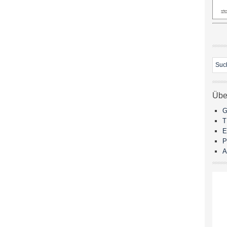
Übe
G
E
P
A