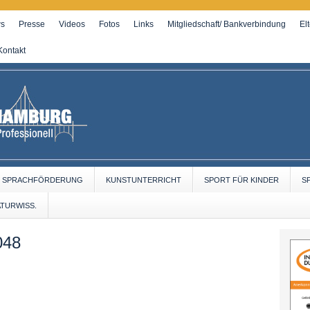
s
Presse
Videos
Fotos
Links
Mitgliedschaft/ Bankverbindung
El
Kontakt
SPRACHFÖRDERUNG
KUNSTUNTERRICHT
SPORT FÜR KINDER
S
ATURWISS.
048