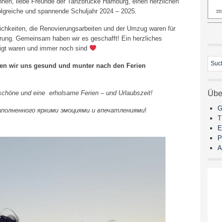
eginnen, liebe Freunde der Tanzbrücke Hamburg, einen herzlichen
olgreiche und spannende Schuljahr 2024 – 2025.
hkeiten, die Renovierungsarbeiten und der Umzug waren für
rung. Gemeinsam haben wir es geschafft! Ein herzliches
igt waren und immer noch sind
en wir uns gesund und munter nach den Ferien
schöne und eine erholsame Ferien – und Urlaubszeit!
Übe
G
полненного яркими эмоциями и впечатлениями
!
E
P
A