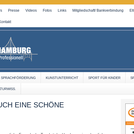
s
Presse
Videos
Fotos
Links
Mitgliedschaft/ Bankverbindung
El
Kontakt
SPRACHFÖRDERUNG
KUNSTUNTERRICHT
SPORT FÜR KINDER
S
ATURWISS.
UCH EINE SCHÖNE