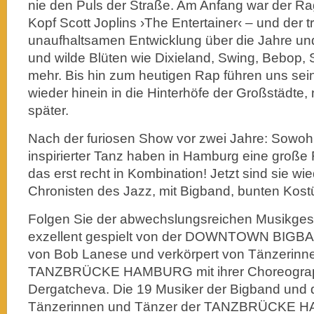
nie den Puls der Straße. Am Anfang war der Rag
Kopf Scott Joplins ›The Entertainer‹ – und der tr
unaufhaltsamen Entwicklung über die Jahre un
und wilde Blüten wie Dixieland, Swing, Bebop, 
mehr. Bis hin zum heutigen Rap führen uns sei
wieder hinein in die Hinterhöfe der Großstädte,
später.
Nach der furiosen Show vor zwei Jahre: Sowohl
inspirierter Tanz haben in Hamburg eine groß
das erst recht in Kombination! Jetzt sind sie wie
Chronisten des Jazz, mit Bigband, bunten Kos
Folgen Sie der abwechslungsreichen Musikges
exzellent gespielt von der DOWNTOWN BIGBAN
von Bob Lanese und verkörpert von Tänzerinn
TANZBRÜCKE HAMBURG mit ihrer Choreograph
Dergatcheva. Die 19 Musiker der Bigband und 
Tänzerinnen und Tänzer der TANZBRÜCKE H