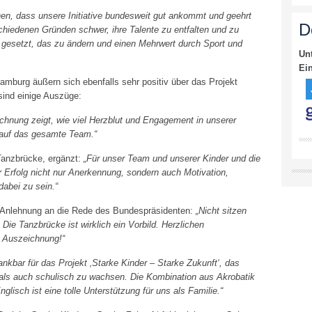
ehen, dass unsere Initiative bundesweit gut ankommt und geehrt
D
schiedenen Gründen schwer, ihre Talente zu entfalten und zu
 gesetzt, das zu ändern und einen Mehrwert durch Sport und
Un
Ei
amburg äußern sich ebenfalls sehr positiv über das Projekt
 sind einige Auszüge:
chnung zeigt, wie viel Herzblut und Engagement in unserer
z auf das gesamte Team.“
 Tanzbrücke, ergänzt:
„Für unser Team und unserer Kinder und die
Erfolg nicht nur Anerkennung, sondern auch Motivation,
dabei zu sein.“
 in Anlehnung an die Rede des Bundespräsidenten:
„Nicht sitzen
ie Tanzbrücke ist wirklich ein Vorbild. Herzlichen
 Auszeichnung!“
ankbar für das Projekt ‚Starke Kinder – Starke Zukunft‘, das
h als auch schulisch zu wachsen. Die Kombination aus Akrobatik
lisch ist eine tolle Unterstützung für uns als Familie.“