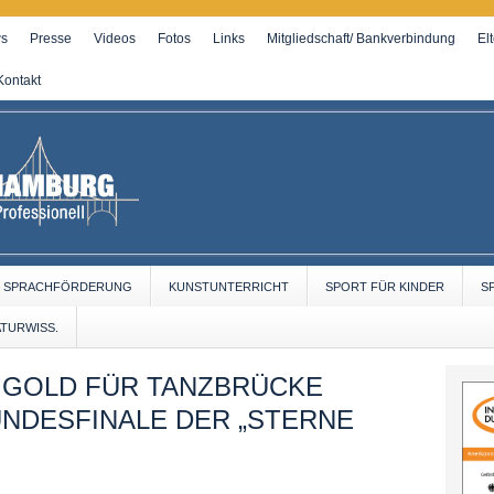
s
Presse
Videos
Fotos
Links
Mitgliedschaft/ Bankverbindung
El
Kontakt
SPRACHFÖRDERUNG
KUNSTUNTERRICHT
SPORT FÜR KINDER
S
ATURWISS.
N GOLD FÜR TANZBRÜCKE
NDESFINALE DER „STERNE