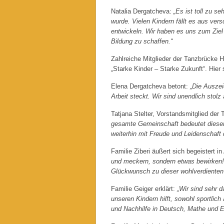
Natalia Dergatcheva:
„Es ist toll zu s
wurde. Vielen Kindern fällt es aus ver
entwickeln. Wir haben es uns zum Ziel
Bildung zu schaffen.“
Zahlreiche Mitglieder der Tanzbrücke H
„Starke Kinder – Starke Zukunft“. Hier
Elena Dergatcheva betont:
„Die Auszei
Arbeit steckt. Wir sind unendlich stol
Tatjana Stelter, Vorstandsmitglied der
gesamte Gemeinschaft bedeutet dieser 
weiterhin mit Freude und Leidenschaft 
Familie Ziberi äußert sich begeistert
und meckern, sondern etwas bewirken! D
Glückwunsch zu dieser wohlverdienten
Familie Geiger erklärt:
„Wir sind sehr d
unseren Kindern hilft, sowohl sportlic
und Nachhilfe in Deutsch, Mathe und Eng