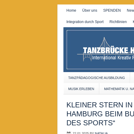
Home
Über uns
SPENDEN
New
Integration durch Sport
Richtlinien
TANZPÄDAGOGISCHE AUSBILDUNG
MUSIK ERLEBEN
MATHEMATIK U. N
KLEINER STERN I
HAMBURG BEIM BU
DES SPORTS“
22.01.2025
BY
NATALIA