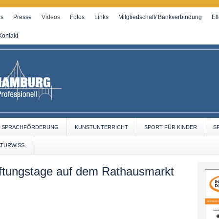
s
Presse
Videos
Fotos
Links
Mitgliedschaft/ Bankverbindung
El
Kontakt
SPRACHFÖRDERUNG
KUNSTUNTERRICHT
SPORT FÜR KINDER
S
ATURWISS.
iftungstage auf dem Rathausmarkt