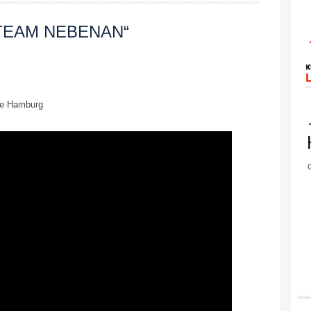
„TEAM NEBENAN“
cke Hamburg
G