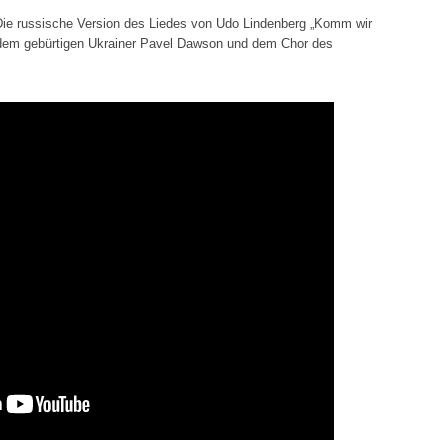
ie russische Version des Liedes von Udo Lindenberg „Komm wir
 dem gebürtigen Ukrainer Pavel Dawson und dem Chor des