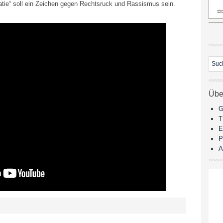
atie“ soll ein Zeichen gegen Rechtsruck und Rassismus sein.
Übe
G
E
P
A