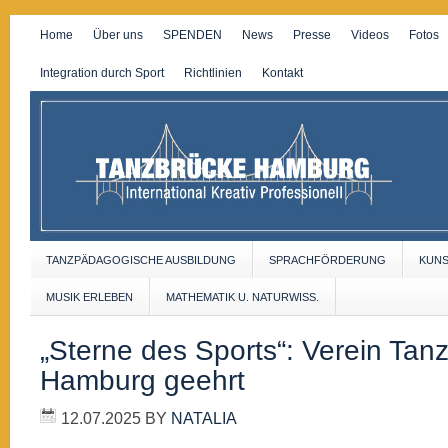
Home
Über uns
SPENDEN
News
Presse
Videos
Fotos
Integration durch Sport
Richtlinien
Kontakt
TANZPÄDAGOGISCHE AUSBILDUNG
SPRACHFÖRDERUNG
KUN
MUSIK ERLEBEN
MATHEMATIK U. NATURWISS.
„Sterne des Sports“: Verein Tan
Hamburg geehrt
12.07.2025
BY
NATALIA