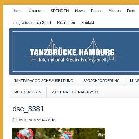
Home
Über uns
SPENDEN
News
Presse
Videos
Fotos
Integration durch Sport
Richtlinien
Kontakt
TANZPÄDAGOGISCHE AUSBILDUNG
SPRACHFÖRDERUNG
KUN
MUSIK ERLEBEN
MATHEMATIK U. NATURWISS.
dsc_3381
03.10.2016
BY
NATALIA