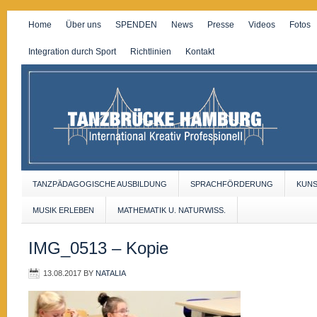
Home
Über uns
SPENDEN
News
Presse
Videos
Fotos
Integration durch Sport
Richtlinien
Kontakt
TANZPÄDAGOGISCHE AUSBILDUNG
SPRACHFÖRDERUNG
KUN
MUSIK ERLEBEN
MATHEMATIK U. NATURWISS.
IMG_0513 – Kopie
13.08.2017
BY
NATALIA