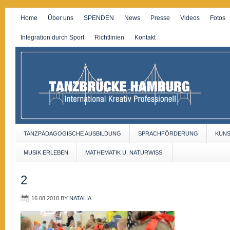
Home
Über uns
SPENDEN
News
Presse
Videos
Fotos
Integration durch Sport
Richtlinien
Kontakt
TANZPÄDAGOGISCHE AUSBILDUNG
SPRACHFÖRDERUNG
KUN
MUSIK ERLEBEN
MATHEMATIK U. NATURWISS.
2
16.08.2018
BY
NATALIA