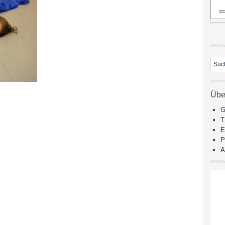
Übe
G
E
P
A