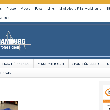
s
Presse
Videos
Fotos
Links
Mitgliedschaft/ Bankverbindung
El
Kontakt
SPRACHFÖRDERUNG
KUNSTUNTERRICHT
SPORT FÜR KINDER
S
ATURWISS.