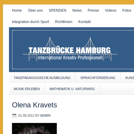
Home
Über uns
SPENDEN
News
Presse
Videos
Fotos
Integration durch Sport
Richtlinien
Kontakt
TANZPÄDAGOGISCHE AUSBILDUNG
SPRACHFÖRDERUNG
KUN
MUSIK ERLEBEN
MATHEMATIK U. NATURWISS.
Olena Kravets
01.08.2012
BY
ADMIN