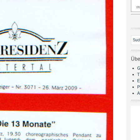
Übe
G
E
P
A