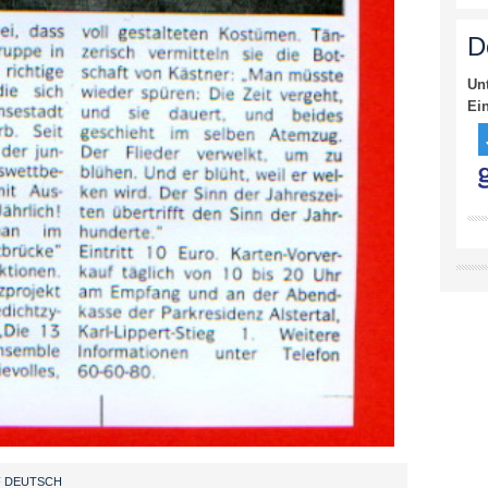
D
Un
Ei
F DEUTSCH