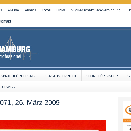
s
Presse
Videos
Fotos
Links
Mitgliedschaft/ Bankverbindung
El
Kontakt
SPRACHFÖRDERUNG
KUNSTUNTERRICHT
SPORT FÜR KINDER
S
ATURWISS.
3071, 26. März 2009